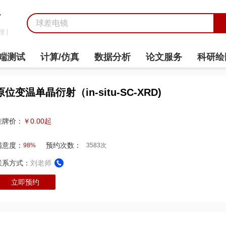
7
理丨
端测试
计算/仿真
数据分析
论文服务
科研绘
原位变温单晶衍射（in-situ-SC-XRD)
￥0.00起
挂牌价：
满意度：
预约次数：
98%
3583次
联系方式：
刘老师
立即预约