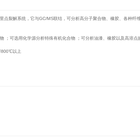
用居里点裂解系统，它与GC/MS联结，可分析高分子聚合物、橡胶、各种纤
物 ；可选用化学源分析特殊有机化合物 ；可分析油漆、橡胶以及高溶点
800℃以上