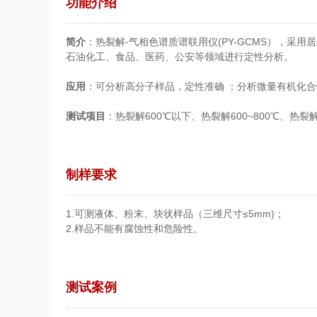
功能介绍
简介
：热裂解-气相色谱质谱联用仪(PY-GCMS），采
石油化工、食品、医药、公安等领域进行定性分析。
应用
：可分析高分子样品，定性准确 ；分析微量有机化合
测试项目
：热裂解600℃以下、热裂解600~800℃、热裂解
制样要求
1.可测液体、粉末、块状样品（三维尺寸≤5mm)；
2.样品不能有腐蚀性和危险性。
测试案例