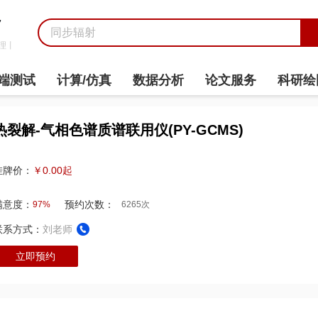
7
理丨
端测试
计算/仿真
数据分析
论文服务
科研绘
热裂解-气相色谱质谱联用仪(PY-GCMS)
￥0.00起
挂牌价：
满意度：
预约次数：
97%
6265次
联系方式：
刘老师
立即预约